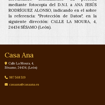
mediante fotocopia del D.N.I. a
ANA JESÚS
RODRÍGUEZ ALONSO
, indicando en el sobre
la referencia: "Protección de Datos", en la
siguiente dirección:
CALLE LA MOURA, 4
,
24434
SÉSAMO
(
León
).
Casa Ana
Calle La Moura, 4,
Sésamo
,
24434
,
(León)
987 568 519
casaana
casaana.es