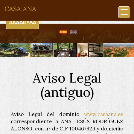
CASA ANA
RESERVAS
Aviso Legal
(antiguo)
Aviso Legal del dominio
www.casaana.es
correspondiente a
ANA JESÚS RODRÍGUEZ
ALONSO
, con nº de CIF
10046792R
y domicilio