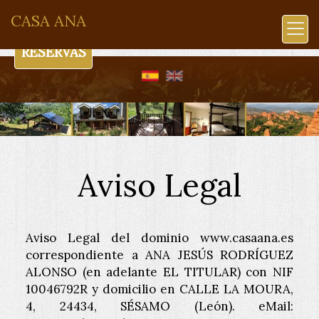
CASA ANA
RESERVAS
Aviso Legal
Aviso Legal del dominio
www.casaana.es
correspondiente a
ANA JESÚS RODRÍGUEZ
ALONSO
(en adelante EL TITULAR) con
NIF
10046792R
y domicilio en
CALLE LA MOURA,
4
,
24434
,
SÉSAMO
(
León
). eMail: