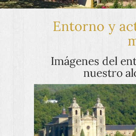
Entorno y ac
m
Imágenes del ent
nuestro a