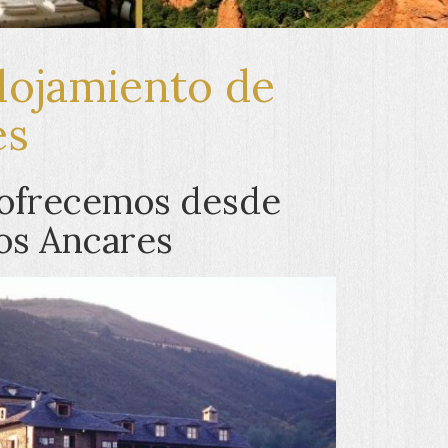
lojamiento de
es
e ofrecemos desde
os Ancares