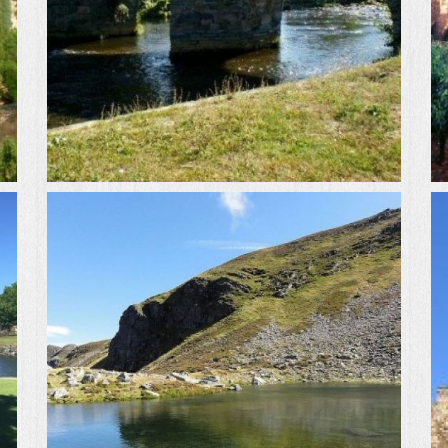
entorno y actividades
e
Ampliar
Casa Ana 01
C